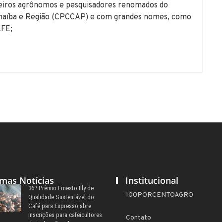
eiros agrônomos e pesquisadores renomados do
anaíba e Região (CPCCAP) e com grandes nomes, como
AFE;
imas Notícias
Institucional
36º Prêmio Ernesto Illy de
100PORCENTOAGRO
Qualidade Sustentável do
Café para Espresso abre
inscrições para cafeicultores
Contato