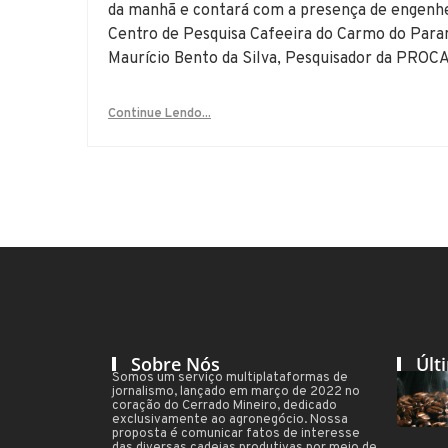
da manhã e contará com a presença de engenh
Centro de Pesquisa Cafeeira do Carmo do Par
Maurício Bento da Silva, Pesquisador da PROC
Continue Lendo...
Sobre Nós
Últ
Somos um serviço multiplataformas de
jornalismo, lançado em março de 2022 no
coração do Cerrado Mineiro, dedicado
exclusivamente ao agronegócio. Nossa
proposta é comunicar fatos de interesse