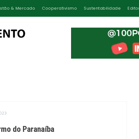
stão & Mercado
Cooperativismo
Sustentabilidade
Edito
023
rmo do Paranaíba