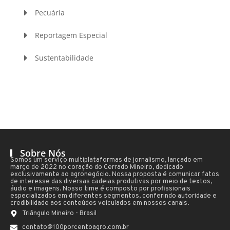
Pecuária
Reportagem Especial
Sustentabilidade
Sobre Nós
Somos um serviço multiplataformas de jornalismo, lançado em
março de 2022 no coração do Cerrado Mineiro, dedicado
exclusivamente ao agronegócio. Nossa proposta é comunicar fatos
de interesse das diversas cadeias produtivas por meio de textos,
áudio e imagens. Nosso time é composto por profissionais
especializados em diferentes segmentos, conferindo autoridade e
credibilidade aos conteúdos veiculados em nossos canais.
Triângulo Mineiro - Brasil
contato@100porcentoagro.com.br