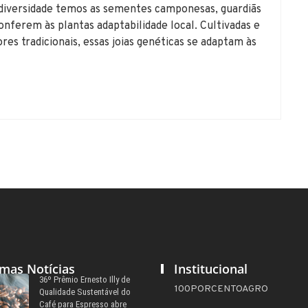
a diversidade temos as sementes camponesas, guardiãs
nferem às plantas adaptabilidade local. Cultivadas e
res tradicionais, essas joias genéticas se adaptam às
imas Notícias
Institucional
36º Prêmio Ernesto Illy de
100PORCENTOAGRO
Qualidade Sustentável do
Café para Espresso abre