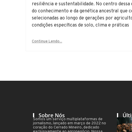
resiliência e sustentabilidade. No centro dess
do conhecimento e da genética ancestral que co
selecionadas ao longo de gerações por agriculto
condições específicas de solo, clima e práticas
Continue Lendo...
Sobre Nós
Últ
Somos um serviço multiplataformas de
jornalismo, lançado em março de 2022 no
coração do Cerrado Mineiro, dedicado
exclusivamente ao agronegócio. Nossa