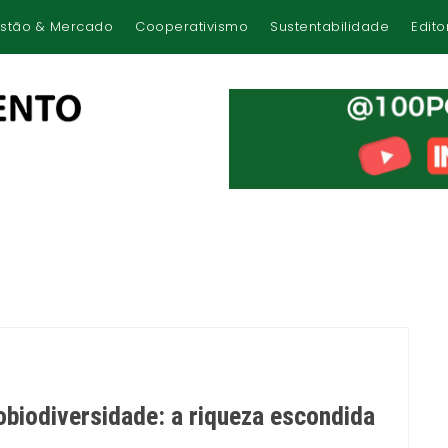
stão & Mercado
Cooperativismo
Sustentabilidade
Edito
robiodiversidade: a riqueza escondida