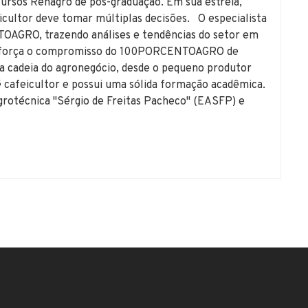
 cursos Rehagro de pós-graduação. Em sua estreia,
icultor deve tomar múltiplas decisões. O especialista
OAGRO⁠⁠, trazendo análises e tendências do setor em
reforça o compromisso do ⁠⁠100PORCENTOAGRO⁠⁠ de
 a cadeia do agronegócio, desde o pequeno produtor
é cafeicultor e possui uma sólida formação acadêmica.
grotécnica "Sérgio de Freitas Pacheco" (EASFP) e