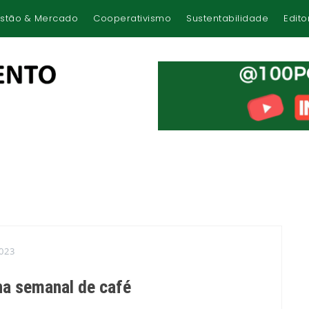
stão & Mercado
Cooperativismo
Sustentabilidade
Edito
023
 semanal de café