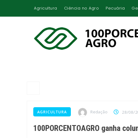
Agricultura
Ciência no Agro
Pecuária
Ge
Redação
AGRICULTURA
28/08/2
100PORCENTOAGRO ganha coluna