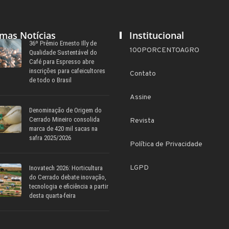
imas Notícias
Institucional
36º Prêmio Ernesto Illy de
100PORCENTOAGRO
Qualidade Sustentável do
Café para Espresso abre
inscrições para cafeicultores
Contato
de todo o Brasil
Assine
Denominação de Origem do
Cerrado Mineiro consolida
Revista
marca de 420 mil sacas na
safra 2025/2026
Política de Privacidade
LGPD
Inovatech 2026: Horticultura
do Cerrado debate inovação,
tecnologia e eficiência a partir
desta quarta-feira