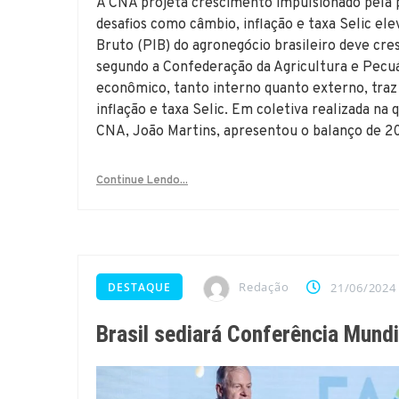
A CNA projeta crescimento impulsionado pela p
desafios como câmbio, inflação e taxa Selic e
Bruto (PIB) do agronegócio brasileiro deve c
segundo a Confederação da Agricultura e Pecuár
econômico, tanto interno quanto externo, traz d
inflação e taxa Selic. Em coletiva realizada na q
CNA, João Martins, apresentou o balanço de 20
Continue Lendo...
Redação
DESTAQUE
21/06/2024
Brasil sediará Conferência Mundi