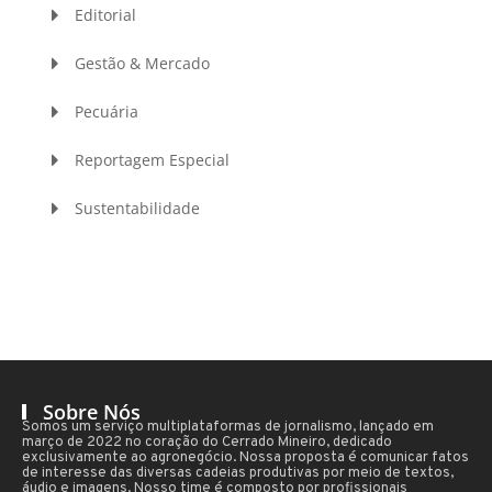
Editorial
Gestão & Mercado
Pecuária
Reportagem Especial
Sustentabilidade
Sobre Nós
Somos um serviço multiplataformas de jornalismo, lançado em
março de 2022 no coração do Cerrado Mineiro, dedicado
exclusivamente ao agronegócio. Nossa proposta é comunicar fatos
de interesse das diversas cadeias produtivas por meio de textos,
áudio e imagens. Nosso time é composto por profissionais