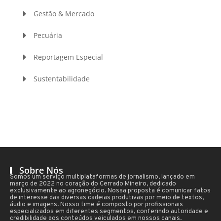
Gestão & Mercado
Pecuária
Reportagem Especial
Sustentabilidade
Sobre Nós
Somos um serviço multiplataformas de jornalismo, lançado em
março de 2022 no coração do Cerrado Mineiro, dedicado
exclusivamente ao agronegócio. Nossa proposta é comunicar fatos
de interesse das diversas cadeias produtivas por meio de textos,
áudio e imagens. Nosso time é composto por profissionais
especializados em diferentes segmentos, conferindo autoridade e
credibilidade aos conteúdos veiculados em nossos canais.