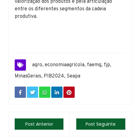
valorização dos produtos e pela articulação
entre os diferentes segmentos da cadeia
produtiva.
agro
,
economiaagrícola
,
faemg
,
fjp
,
MinasGerais
,
PIB2024
,
Seapa
Post Anterior
Post Seguinte