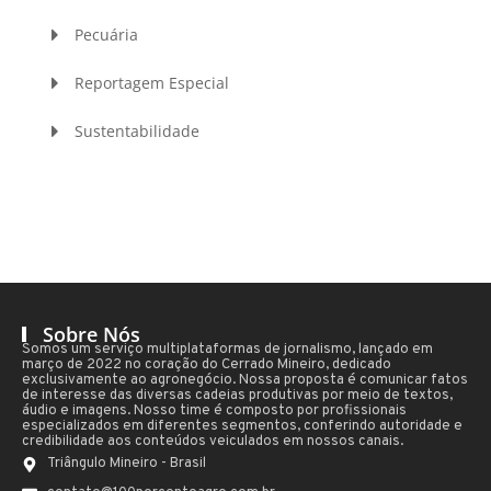
Pecuária
Reportagem Especial
Sustentabilidade
Sobre Nós
Somos um serviço multiplataformas de jornalismo, lançado em
março de 2022 no coração do Cerrado Mineiro, dedicado
exclusivamente ao agronegócio. Nossa proposta é comunicar fatos
de interesse das diversas cadeias produtivas por meio de textos,
áudio e imagens. Nosso time é composto por profissionais
especializados em diferentes segmentos, conferindo autoridade e
credibilidade aos conteúdos veiculados em nossos canais.
Triângulo Mineiro - Brasil