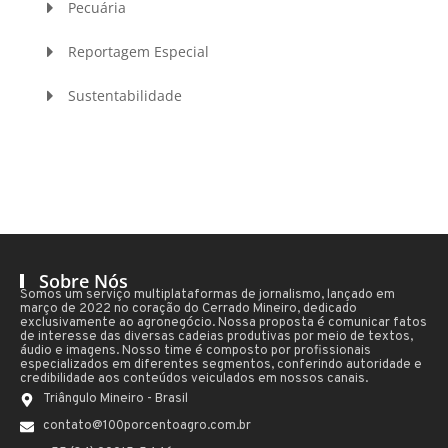
Pecuária
Reportagem Especial
Sustentabilidade
Sobre Nós
Somos um serviço multiplataformas de jornalismo, lançado em
março de 2022 no coração do Cerrado Mineiro, dedicado
exclusivamente ao agronegócio. Nossa proposta é comunicar fatos
de interesse das diversas cadeias produtivas por meio de textos,
áudio e imagens. Nosso time é composto por profissionais
especializados em diferentes segmentos, conferindo autoridade e
credibilidade aos conteúdos veiculados em nossos canais.
Triângulo Mineiro - Brasil
contato@100porcentoagro.com.br