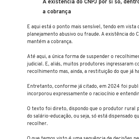
A existência do CNPJ por si só, den
a cobrança
E aqui está o ponto mais sensível, tendo em vista
planejamento abusivo ou fraude. A existência do 
mantém a cobrança.
Até aqui, a única forma de suspender o recolhime
judicial. E, aliás, muitos produtores ingressaram 
recolhimento mas, ainda, a restituição do que já ha
Entretanto, conforme já citado, em 2024 foi publ
incorporou expressamente o raciocínio e entendim
O texto foi direto, dispondo que o produtor rural 
do salário-educação, ou seja, só está dispensado
recolher.
O que temos visto é uma sequência de decisões per