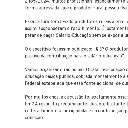
2.185/2024, muitos profissionais, especialmente v
forma apressada, que o produtor rural pessoa físic
Essa leitura tem levado produtores rurais a err
assim, suspenderam o recolhimento. É justament
parar de pagar Salário-Educação sem se expor a um 
O dispositivo foi assim publicado: “§ 3º O produto
passivo da contribuição para o salário-educação”.
Vamos organizar o raciocínio. O salário-educação 
educação básica pública, cobrada mensalmente à al
Federal estabelece que essa fonte adicional de cus
Por muitos anos, a discussão foi exatamente essa:
fim? A resposta predominante, durante bastante t
reiteradamente a inexigibilidade da contribuição 
condição.