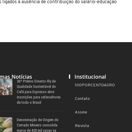
ligados à ausência de contribuição do salário-educação
imas Notícias
Institucional
36º Prêmio Ernesto Illy de
100PORCENTOAGRO
Qualidade Sustentável do
Café para Espresso abre
inscrições para cafeicultores
Contato
de todo o Brasil
Assine
Denominação de Origem do
Cerrado Mineiro consolida
Revista
marca de 420 mil sacas na