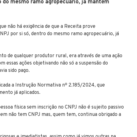
tro do mesmo ramo agropecuário, já mantém
 que não há exigência de que a Receita prove
CNPJ por si só, dentro do mesmo ramo agropecuário, já
nto de qualquer produtor rural, era através de uma ação
com essas ações objetivando não só a suspensão do
via sido pago.
icada a Instrução Normativa nº 2.185/2024, que
ento já aplicados.
pessoa física sem inscrição no CNPJ não é sujeito passivo
 quem não tem CNPJ mas, quem tem, continua obrigado a
igosas e imediatistas, assim como já vimos outras na