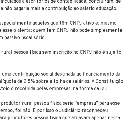
inculados a escritórios de contabilidade, concluíram, de
a não pagaria mais a contribuição ao salário educação.
o, especialmente aqueles que têm CNPJ ativo e, mesmo
e esse o alerta: quem tem CNPJ não pode simplesmente
passivo fiscal sério.
r rural pessoa física sem inscrição no CNPJ não é sujeito
é uma contribuição social destinada ao financiamento da
íquota de 2,5% sobre a folha de salários. A Constituição
teio é recolhida pelas empresas, na forma da lei.
 produtor rural pessoa física seria “empresa” para esse
empo, foi não. E por isso o Judiciário reconheceu
para produtores pessoa física que atuavam apenas nessa