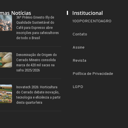
imas Notícias
Institucional
36º Prêmio Ernesto Illy de
100PORCENTOAGRO
Qualidade Sustentável do
Café para Espresso abre
inscrições para cafeicultores
Contato
de todo o Brasil
Assine
Denominação de Origem do
Cerrado Mineiro consolida
Revista
marca de 420 mil sacas na
safra 2025/2026
Política de Privacidade
LGPD
Inovatech 2026: Horticultura
do Cerrado debate inovação,
tecnologia e eficiência a partir
desta quarta-feira