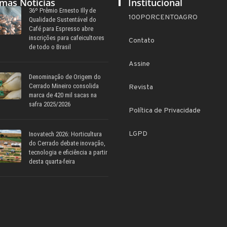
imas Notícias
Institucional
36º Prêmio Ernesto Illy de
100PORCENTOAGRO
Qualidade Sustentável do
Café para Espresso abre
inscrições para cafeicultores
Contato
de todo o Brasil
Assine
Denominação de Origem do
Cerrado Mineiro consolida
Revista
marca de 420 mil sacas na
safra 2025/2026
Política de Privacidade
LGPD
Inovatech 2026: Horticultura
do Cerrado debate inovação,
tecnologia e eficiência a partir
desta quarta-feira