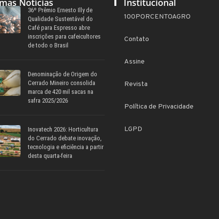
imas Notícias
Institucional
36º Prêmio Ernesto Illy de
100PORCENTOAGRO
Qualidade Sustentável do
Café para Espresso abre
inscrições para cafeicultores
Contato
de todo o Brasil
Assine
Denominação de Origem do
Cerrado Mineiro consolida
Revista
marca de 420 mil sacas na
safra 2025/2026
Política de Privacidade
LGPD
Inovatech 2026: Horticultura
do Cerrado debate inovação,
tecnologia e eficiência a partir
desta quarta-feira