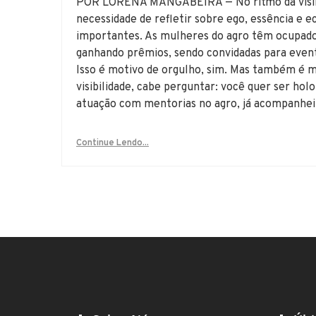
POR LORENA MANGABEIRA — No ritmo da visibi
necessidade de refletir sobre ego, essência e
importantes. As mulheres do agro têm ocupado
ganhando prêmios, sendo convidadas para event
Isso é motivo de orgulho, sim. Mas também é 
visibilidade, cabe perguntar: você quer ser ho
atuação com mentorias no agro, já acompanhei 
Continue Lendo...