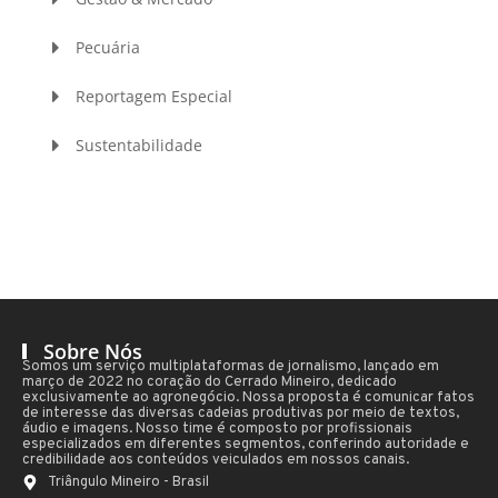
Pecuária
Reportagem Especial
Sustentabilidade
Sobre Nós
Somos um serviço multiplataformas de jornalismo, lançado em
março de 2022 no coração do Cerrado Mineiro, dedicado
exclusivamente ao agronegócio. Nossa proposta é comunicar fatos
de interesse das diversas cadeias produtivas por meio de textos,
áudio e imagens. Nosso time é composto por profissionais
especializados em diferentes segmentos, conferindo autoridade e
credibilidade aos conteúdos veiculados em nossos canais.
Triângulo Mineiro - Brasil