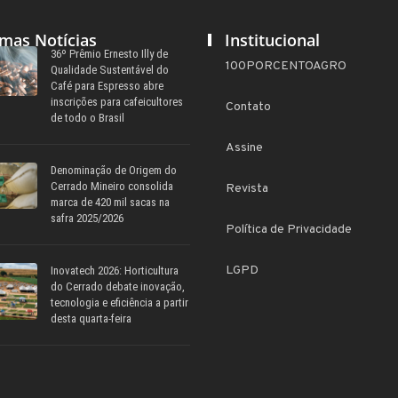
imas Notícias
Institucional
36º Prêmio Ernesto Illy de
100PORCENTOAGRO
Qualidade Sustentável do
Café para Espresso abre
inscrições para cafeicultores
Contato
de todo o Brasil
Assine
Denominação de Origem do
Cerrado Mineiro consolida
Revista
marca de 420 mil sacas na
safra 2025/2026
Política de Privacidade
LGPD
Inovatech 2026: Horticultura
do Cerrado debate inovação,
tecnologia e eficiência a partir
desta quarta-feira