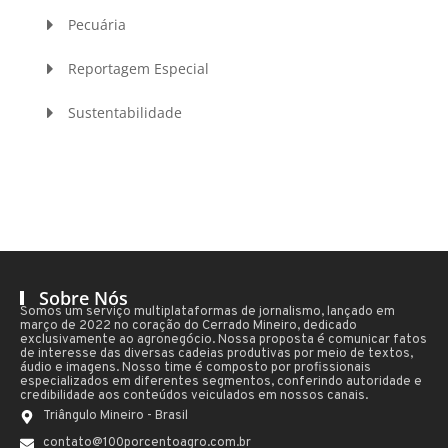
Pecuária
Reportagem Especial
Sustentabilidade
Sobre Nós
Somos um serviço multiplataformas de jornalismo, lançado em
março de 2022 no coração do Cerrado Mineiro, dedicado
exclusivamente ao agronegócio. Nossa proposta é comunicar fatos
de interesse das diversas cadeias produtivas por meio de textos,
áudio e imagens. Nosso time é composto por profissionais
especializados em diferentes segmentos, conferindo autoridade e
credibilidade aos conteúdos veiculados em nossos canais.
Triângulo Mineiro - Brasil
contato@100porcentoagro.com.br