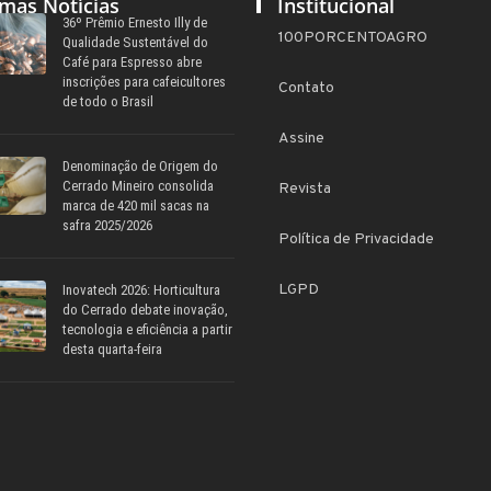
imas Notícias
Institucional
36º Prêmio Ernesto Illy de
100PORCENTOAGRO
Qualidade Sustentável do
Café para Espresso abre
inscrições para cafeicultores
Contato
de todo o Brasil
Assine
Denominação de Origem do
Cerrado Mineiro consolida
Revista
marca de 420 mil sacas na
safra 2025/2026
Política de Privacidade
LGPD
Inovatech 2026: Horticultura
do Cerrado debate inovação,
tecnologia e eficiência a partir
desta quarta-feira