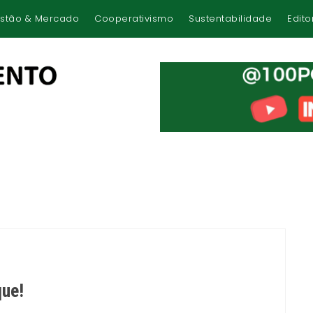
stão & Mercado
Cooperativismo
Sustentabilidade
Edito
que!