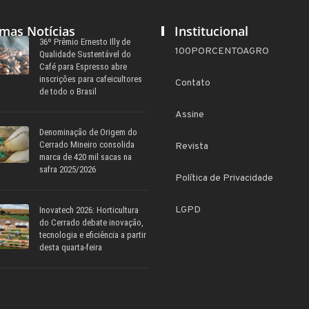
imas Notícias
Institucional
36º Prêmio Ernesto Illy de
100PORCENTOAGRO
Qualidade Sustentável do
Café para Espresso abre
inscrições para cafeicultores
Contato
de todo o Brasil
Assine
Denominação de Origem do
Cerrado Mineiro consolida
Revista
marca de 420 mil sacas na
safra 2025/2026
Política de Privacidade
LGPD
Inovatech 2026: Horticultura
do Cerrado debate inovação,
tecnologia e eficiência a partir
desta quarta-feira