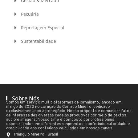
Gestão & Mercado
Pecuária
Reportagem Especial
Sustentabilidade
Sobre Nós
Somos um serviço multiplataformas de jornalismo, lançado em
março de 2022 no coração do Cerrado Mineiro, dedicado
exclusivamente ao agronegócio. Nossa proposta é comunicar fatos
de interesse das diversas cadeias produtivas por meio de textos,
áudio e imagens. Nosso time é composto por profissionais
especializados em diferentes segmentos, conferindo autoridade e
credibilidade aos conteúdos veiculados em nossos canais.
Triângulo Mineiro - Brasil