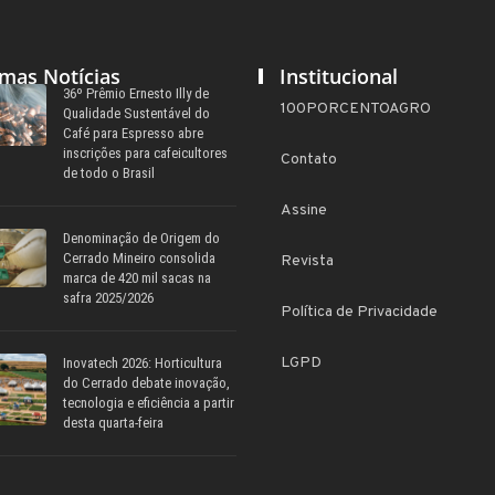
imas Notícias
Institucional
36º Prêmio Ernesto Illy de
100PORCENTOAGRO
Qualidade Sustentável do
Café para Espresso abre
inscrições para cafeicultores
Contato
de todo o Brasil
Assine
Denominação de Origem do
Cerrado Mineiro consolida
Revista
marca de 420 mil sacas na
safra 2025/2026
Política de Privacidade
LGPD
Inovatech 2026: Horticultura
do Cerrado debate inovação,
tecnologia e eficiência a partir
desta quarta-feira