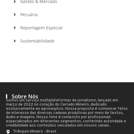
Gestão & Mercado
Pecuária
Reportagem Especial
Sustentabilidade
Sobre Nós
Somos um serviço multiplataformas de jornalismo, lançado em
março de 2022 no coração do Cerrado Mineiro, dedicado
exclusivamente ao agronegócio. Nossa proposta é comunicar fatos
de interesse das diversas cadeias produtivas por meio de textos,
áudio e imagens. Nosso time é composto por profissionais
especializados em diferentes segmentos, conferindo autoridade e
credibilidade aos conteúdos veiculados em nossos canais.
Triângulo Mineiro - Brasil