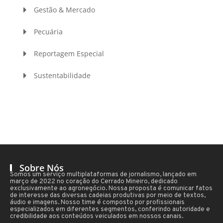
Gestão & Mercado
Pecuária
Reportagem Especial
Sustentabilidade
Sobre Nós
Somos um serviço multiplataformas de jornalismo, lançado em
março de 2022 no coração do Cerrado Mineiro, dedicado
exclusivamente ao agronegócio. Nossa proposta é comunicar fatos
de interesse das diversas cadeias produtivas por meio de textos,
áudio e imagens. Nosso time é composto por profissionais
especializados em diferentes segmentos, conferindo autoridade e
credibilidade aos conteúdos veiculados em nossos canais.