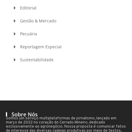
Editorial
Gestão & Mercado
Pecuária
Reportagem Especial
Sustentabilidade
Sobre Nós
Somos um serviço multiplataformas de jornalismo, lançado em
março de 2022 no coração do Cerrado Mineiro, dedicado
exclusivamente ao agronegócio. Nossa proposta é comunicar fatos
de interesse das diversas cadeias produtivas por meio de textos,