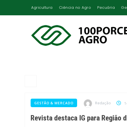
Agricultura
Ciência no Agro
Pecuária
Ge
Redação
GESTÃO & MERCADO
1
Revista destaca IG para Região 