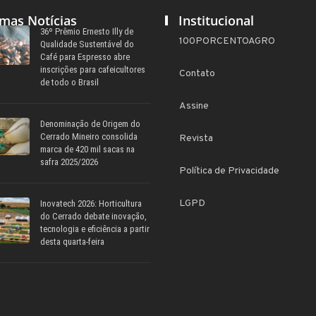
imas Notícias
Institucional
36º Prêmio Ernesto Illy de
100PORCENTOAGRO
Qualidade Sustentável do
Café para Espresso abre
inscrições para cafeicultores
Contato
de todo o Brasil
Assine
Denominação de Origem do
Cerrado Mineiro consolida
Revista
marca de 420 mil sacas na
safra 2025/2026
Política de Privacidade
LGPD
Inovatech 2026: Horticultura
do Cerrado debate inovação,
tecnologia e eficiência a partir
desta quarta-feira