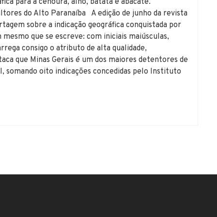
ica para a cenoura, alho, batata e abacate.
tores do Alto Paranaíba A edição de junho da revista
rtagem sobre a indicação geográfica conquistada por
m mesmo que se escreve: com iniciais maiúsculas,
rega consigo o atributo de alta qualidade,
aca que Minas Gerais é um dos maiores detentores de
il, somando oito indicações concedidas pelo Instituto