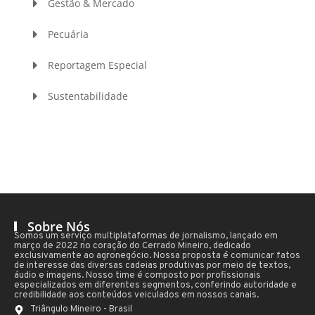
Gestão & Mercado
Pecuária
Reportagem Especial
Sustentabilidade
Sobre Nós
Somos um serviço multiplataformas de jornalismo, lançado em
março de 2022 no coração do Cerrado Mineiro, dedicado
exclusivamente ao agronegócio. Nossa proposta é comunicar fatos
de interesse das diversas cadeias produtivas por meio de textos,
áudio e imagens. Nosso time é composto por profissionais
especializados em diferentes segmentos, conferindo autoridade e
credibilidade aos conteúdos veiculados em nossos canais.
Triângulo Mineiro - Brasil