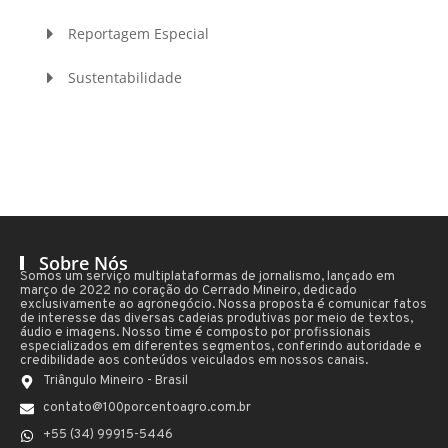
Reportagem Especial
Sustentabilidade
Sobre Nós
Somos um serviço multiplataformas de jornalismo, lançado em
março de 2022 no coração do Cerrado Mineiro, dedicado
exclusivamente ao agronegócio. Nossa proposta é comunicar fatos
de interesse das diversas cadeias produtivas por meio de textos,
áudio e imagens. Nosso time é composto por profissionais
especializados em diferentes segmentos, conferindo autoridade e
credibilidade aos conteúdos veiculados em nossos canais.
Triângulo Mineiro - Brasil
contato@100porcentoagro.com.br
+55 (34) 99915-5446