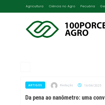
Agricultura
Ciência no Agro
Pecuária
Ge
Redação
ARTIGOS
16/06/2025
Da pena ao nanômetro: uma conv