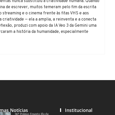
ntas nunca substituiu a criatividade humana. Quando
na de escrever, muitos temeram pelo fim da escrita
 streaming e o cinema frente às fitas VHS e aos
a criatividade — ela a amplia, a reinventa e a conecta
eflexão, produzi com apoio da IA Veo 3 da Gemini uma
rcaram a história da humanidade, especialmente
imas Notícias
Institucional
36º Prêmio Ernesto Illy de