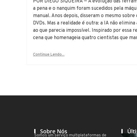
POR DIEGO SIQUEIRA — A evolução das ferrame
a pena e o nanquim foram sucedidos pela máqui
manual. Anos depois, disseram o mesmo sobre o
DVDs. Mas a realidade é outra: a IA não elimina 
ao que parecia impossível. Inspirado por essa r
cena que homenageia quatro cientistas que ma
Continue Lendo...
Sobre Nós
Últ
Somos um serviço multiplataformas de