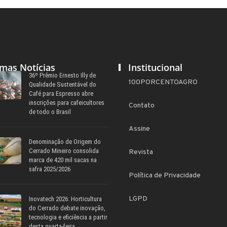
imas Notícias
Institucional
36º Prêmio Ernesto Illy de
100PORCENTOAGRO
Qualidade Sustentável do
Café para Espresso abre
inscrições para cafeicultores
Contato
de todo o Brasil
Assine
Denominação de Origem do
Cerrado Mineiro consolida
Revista
marca de 420 mil sacas na
safra 2025/2026
Política de Privacidade
LGPD
Inovatech 2026: Horticultura
do Cerrado debate inovação,
tecnologia e eficiência a partir
desta quarta-feira