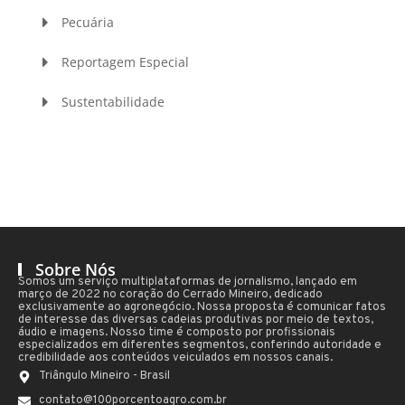
Pecuária
Reportagem Especial
Sustentabilidade
Sobre Nós
Somos um serviço multiplataformas de jornalismo, lançado em
março de 2022 no coração do Cerrado Mineiro, dedicado
exclusivamente ao agronegócio. Nossa proposta é comunicar fatos
de interesse das diversas cadeias produtivas por meio de textos,
áudio e imagens. Nosso time é composto por profissionais
especializados em diferentes segmentos, conferindo autoridade e
credibilidade aos conteúdos veiculados em nossos canais.
Triângulo Mineiro - Brasil
contato@100porcentoagro.com.br