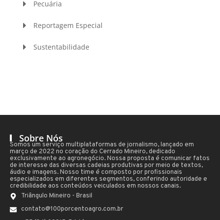
Pecuária
Reportagem Especial
Sustentabilidade
Sobre Nós
Somos um serviço multiplataformas de jornalismo, lançado em
março de 2022 no coração do Cerrado Mineiro, dedicado
exclusivamente ao agronegócio. Nossa proposta é comunicar fatos
de interesse das diversas cadeias produtivas por meio de textos,
áudio e imagens. Nosso time é composto por profissionais
especializados em diferentes segmentos, conferindo autoridade e
credibilidade aos conteúdos veiculados em nossos canais.
Triângulo Mineiro - Brasil
contato@100porcentoagro.com.br