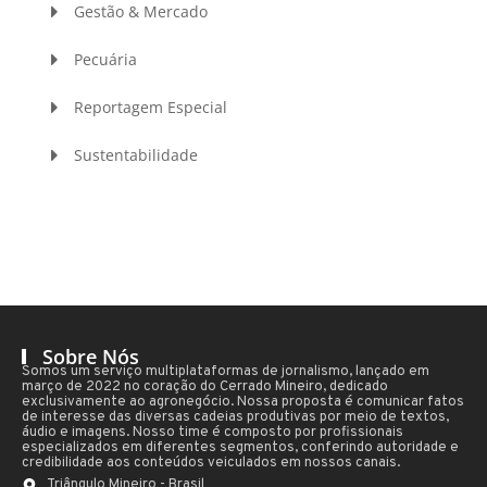
Gestão & Mercado
Pecuária
Reportagem Especial
Sustentabilidade
Sobre Nós
Somos um serviço multiplataformas de jornalismo, lançado em
março de 2022 no coração do Cerrado Mineiro, dedicado
exclusivamente ao agronegócio. Nossa proposta é comunicar fatos
de interesse das diversas cadeias produtivas por meio de textos,
áudio e imagens. Nosso time é composto por profissionais
especializados em diferentes segmentos, conferindo autoridade e
credibilidade aos conteúdos veiculados em nossos canais.
Triângulo Mineiro - Brasil