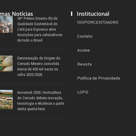
imas Notícias
Institucional
36º Prêmio Ernesto Illy de
100PORCENTOAGRO
Qualidade Sustentável do
Café para Espresso abre
inscrições para cafeicultores
Contato
de todo o Brasil
Assine
Denominação de Origem do
Cerrado Mineiro consolida
Revista
marca de 420 mil sacas na
safra 2025/2026
Política de Privacidade
LGPD
Inovatech 2026: Horticultura
do Cerrado debate inovação,
tecnologia e eficiência a partir
desta quarta-feira