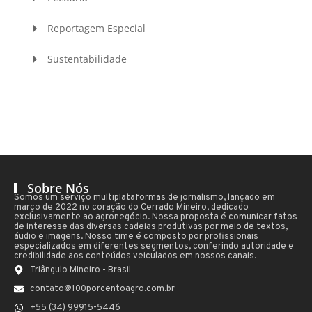
Reportagem Especial
Sustentabilidade
Sobre Nós
Somos um serviço multiplataformas de jornalismo, lançado em
março de 2022 no coração do Cerrado Mineiro, dedicado
exclusivamente ao agronegócio. Nossa proposta é comunicar fatos
de interesse das diversas cadeias produtivas por meio de textos,
áudio e imagens. Nosso time é composto por profissionais
especializados em diferentes segmentos, conferindo autoridade e
credibilidade aos conteúdos veiculados em nossos canais.
Triângulo Mineiro - Brasil
contato@100porcentoagro.com.br
+55 (34) 99915-5446