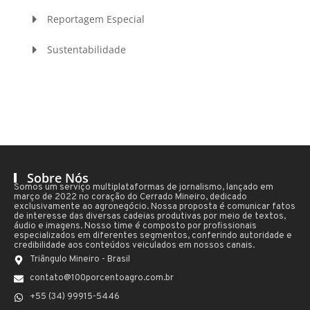
Reportagem Especial
Sustentabilidade
Sobre Nós
Somos um serviço multiplataformas de jornalismo, lançado em
março de 2022 no coração do Cerrado Mineiro, dedicado
exclusivamente ao agronegócio. Nossa proposta é comunicar fatos
de interesse das diversas cadeias produtivas por meio de textos,
áudio e imagens. Nosso time é composto por profissionais
especializados em diferentes segmentos, conferindo autoridade e
credibilidade aos conteúdos veiculados em nossos canais.
Triângulo Mineiro - Brasil
contato@100porcentoagro.com.br
+55 (34) 99915-5446