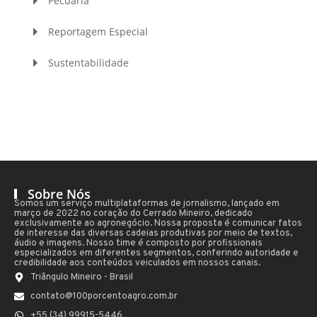
Pecuária
Reportagem Especial
Sustentabilidade
Sobre Nós
Somos um serviço multiplataformas de jornalismo, lançado em
março de 2022 no coração do Cerrado Mineiro, dedicado
exclusivamente ao agronegócio. Nossa proposta é comunicar fatos
de interesse das diversas cadeias produtivas por meio de textos,
áudio e imagens. Nosso time é composto por profissionais
especializados em diferentes segmentos, conferindo autoridade e
credibilidade aos conteúdos veiculados em nossos canais.
Triângulo Mineiro - Brasil
contato@100porcentoagro.com.br
+55 (34) 99915-5446