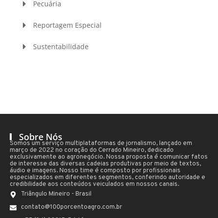
Pecuária
Reportagem Especial
Sustentabilidade
Sobre Nós
Somos um serviço multiplataformas de jornalismo, lançado em
março de 2022 no coração do Cerrado Mineiro, dedicado
exclusivamente ao agronegócio. Nossa proposta é comunicar fatos
de interesse das diversas cadeias produtivas por meio de textos,
áudio e imagens. Nosso time é composto por profissionais
especializados em diferentes segmentos, conferindo autoridade e
credibilidade aos conteúdos veiculados em nossos canais.
Triângulo Mineiro - Brasil
contato@100porcentoagro.com.br