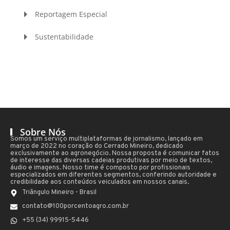
Reportagem Especial
Sustentabilidade
Sobre Nós
Somos um serviço multiplataformas de jornalismo, lançado em
março de 2022 no coração do Cerrado Mineiro, dedicado
exclusivamente ao agronegócio. Nossa proposta é comunicar fatos
de interesse das diversas cadeias produtivas por meio de textos,
áudio e imagens. Nosso time é composto por profissionais
especializados em diferentes segmentos, conferindo autoridade e
credibilidade aos conteúdos veiculados em nossos canais.
Triângulo Mineiro - Brasil
contato@100porcentoagro.com.br
+55 (34) 99915-5446