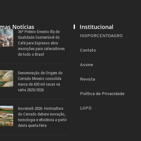
imas Notícias
Institucional
36º Prêmio Ernesto Illy de
100PORCENTOAGRO
Qualidade Sustentável do
Café para Espresso abre
inscrições para cafeicultores
Contato
de todo o Brasil
Assine
Denominação de Origem do
Cerrado Mineiro consolida
Revista
marca de 420 mil sacas na
safra 2025/2026
Política de Privacidade
LGPD
Inovatech 2026: Horticultura
do Cerrado debate inovação,
tecnologia e eficiência a partir
desta quarta-feira