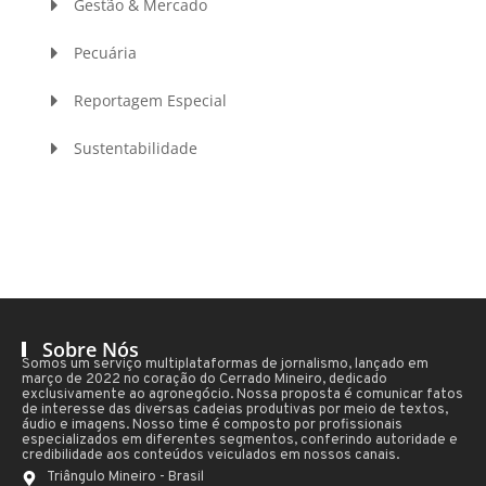
Gestão & Mercado
Pecuária
Reportagem Especial
Sustentabilidade
Sobre Nós
Somos um serviço multiplataformas de jornalismo, lançado em
março de 2022 no coração do Cerrado Mineiro, dedicado
exclusivamente ao agronegócio. Nossa proposta é comunicar fatos
de interesse das diversas cadeias produtivas por meio de textos,
áudio e imagens. Nosso time é composto por profissionais
especializados em diferentes segmentos, conferindo autoridade e
credibilidade aos conteúdos veiculados em nossos canais.
Triângulo Mineiro - Brasil