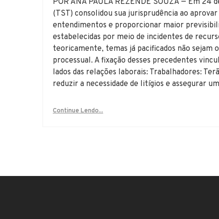
POR ANA PAULA REZENDE SOUZA — Em 24 de fev
(TST) consolidou sua jurisprudência ao aprovar
entendimentos e proporcionar maior previsibili
estabelecidas por meio de incidentes de recurso
teoricamente, temas já pacificados não sejam o
processual. A fixação desses precedentes vincul
lados das relações laborais: Trabalhadores: Ter
reduzir a necessidade de litígios e assegurar u
Continue Lendo...