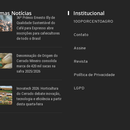
imas Notícias
Institucional
36º Prêmio Ernesto Illy de
100PORCENTOAGRO
Qualidade Sustentável do
Café para Espresso abre
inscrições para cafeicultores
Contato
de todo o Brasil
Assine
Denominação de Origem do
Cerrado Mineiro consolida
Revista
marca de 420 mil sacas na
safra 2025/2026
Política de Privacidade
LGPD
Inovatech 2026: Horticultura
do Cerrado debate inovação,
tecnologia e eficiência a partir
desta quarta-feira