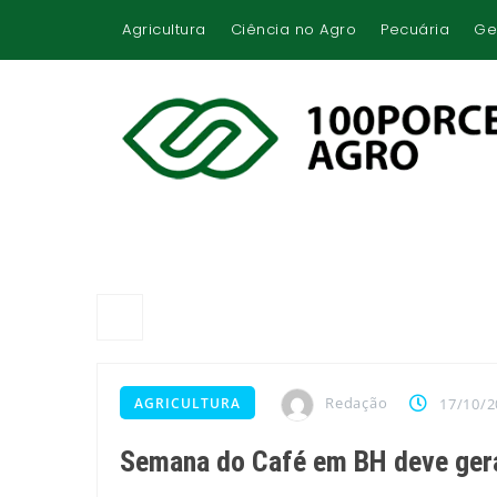
Agricultura
Ciência no Agro
Pecuária
Ge
Redação
AGRICULTURA
17/10/2
Semana do Café em BH deve gera