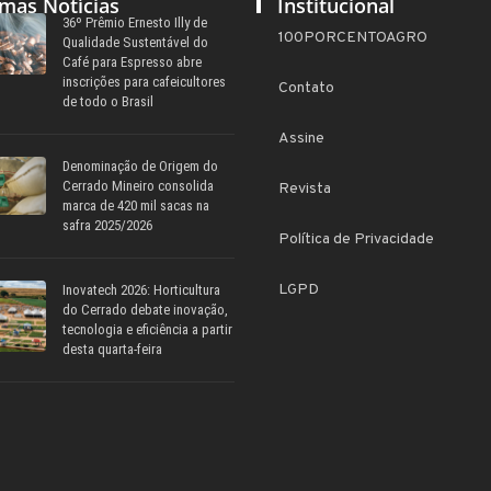
imas Notícias
Institucional
36º Prêmio Ernesto Illy de
100PORCENTOAGRO
Qualidade Sustentável do
Café para Espresso abre
inscrições para cafeicultores
Contato
de todo o Brasil
Assine
Denominação de Origem do
Cerrado Mineiro consolida
Revista
marca de 420 mil sacas na
safra 2025/2026
Política de Privacidade
LGPD
Inovatech 2026: Horticultura
do Cerrado debate inovação,
tecnologia e eficiência a partir
desta quarta-feira