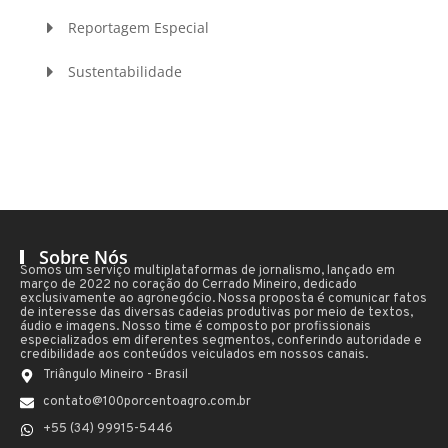
Reportagem Especial
Sustentabilidade
Sobre Nós
Somos um serviço multiplataformas de jornalismo, lançado em
março de 2022 no coração do Cerrado Mineiro, dedicado
exclusivamente ao agronegócio. Nossa proposta é comunicar fatos
de interesse das diversas cadeias produtivas por meio de textos,
áudio e imagens. Nosso time é composto por profissionais
especializados em diferentes segmentos, conferindo autoridade e
credibilidade aos conteúdos veiculados em nossos canais.
Triângulo Mineiro - Brasil
contato@100porcentoagro.com.br
+55 (34) 99915-5446