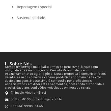
Reportagem Especial
Sustentabilidade
Sobre Nós
Somos um serviço multiplataformas de jornalismo, lançado em
março de 2022 no coração do Cerrado Mineiro, dedicado
exclusivamente ao agronegócio. Nossa proposta é comunicar fatos
de interesse das diversas cadeias produtivas por meio de textos,
áudio e imagens. Nosso time é composto por profissionais
especializados em diferentes segmentos, conferindo autoridade e
credibilidade aos conteúdos veiculados em nossos canais.
Triângulo Mineiro - Brasil
contato@100porcentoagro.com.br
+55 (34) 99915-5446