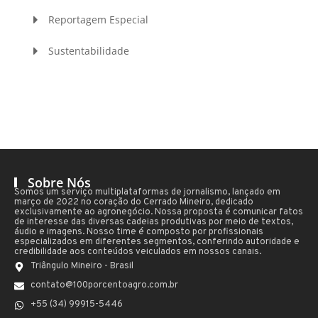
Reportagem Especial
Sustentabilidade
Sobre Nós
Somos um serviço multiplataformas de jornalismo, lançado em
março de 2022 no coração do Cerrado Mineiro, dedicado
exclusivamente ao agronegócio. Nossa proposta é comunicar fatos
de interesse das diversas cadeias produtivas por meio de textos,
áudio e imagens. Nosso time é composto por profissionais
especializados em diferentes segmentos, conferindo autoridade e
credibilidade aos conteúdos veiculados em nossos canais.
Triângulo Mineiro - Brasil
contato@100porcentoagro.com.br
+55 (34) 99915-5446