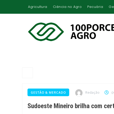
Agricultura
Ciência no Agro
Pecuária
Ge
Redação
GESTÃO & MERCADO
0
Sudoeste Mineiro brilha com cer