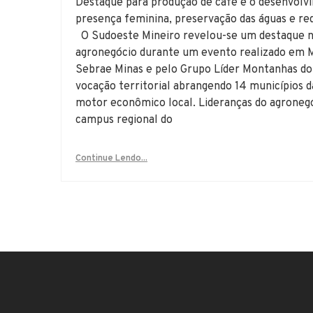
Destaque para produção de café e o desenvolv
presença feminina, preservação das águas e re
O Sudoeste Mineiro revelou-se um destaque n
agronegócio durante um evento realizado em 
Sebrae Minas e pelo Grupo Líder Montanhas do
vocação territorial abrangendo 14 municípios da
motor econômico local. Lideranças do agronegó
campus regional do
Continue Lendo...