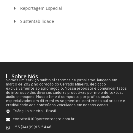
Reportagem Especial
Sustentabilidade
Sobre Nós
Somos um serviço multiplataformas de jornalismo, lançado em
março de 2022 no coração do Cerrado Mineiro, dedicado
exclusivamente ao agronegócio. Nossa proposta é comunicar fatos
de interesse das diversas cadeias produtivas por meio de textos,
áudio e imagens. Nosso time é composto por profissionais
especializados em diferentes segmentos, conferindo autoridade e
credibilidade aos conteúdos veiculados em nossos canais.
Triângulo Mineiro - Brasil
contato@100porcentoagro.com.br
+55 (34) 99915-5446