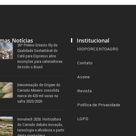
imas Notícias
Institucional
36º Prêmio Ernesto Illy de
100PORCENTOAGRO
Qualidade Sustentável do
Café para Espresso abre
inscrições para cafeicultores
Contato
de todo o Brasil
Assine
Denominação de Origem do
Cerrado Mineiro consolida
Revista
marca de 420 mil sacas na
safra 2025/2026
Política de Privacidade
LGPD
Inovatech 2026: Horticultura
do Cerrado debate inovação,
tecnologia e eficiência a partir
desta quarta-feira