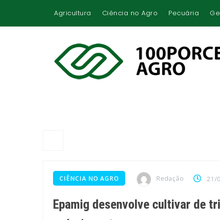
Agricultura
Ciência no Agro
Pecuária
Ge
Redação
CIÊNCIA NO AGRO
21/
Epamig desenvolve cultivar de tr