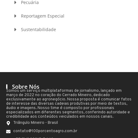
Pecuária
Reportagem Especial
Sustentabilidade
Sobre Nós
Somos um serviço multiplataformas de jornalismo, lançado em
março de 2022 no coração do Cerrado Mineiro, dedicado
exclusivamente ao agronegócio. Nossa proposta é comunicar fatos
de interesse das diversas cadeias produtivas por meio de textos,
áudio e imagens. Nosso time é composto por profissionais
especializados em diferentes segmentos, conferindo autoridade e
credibilidade aos conteúdos veiculados em nossos canais.
Triângulo Mineiro - Brasil
contato@100porcentoagro.com.br